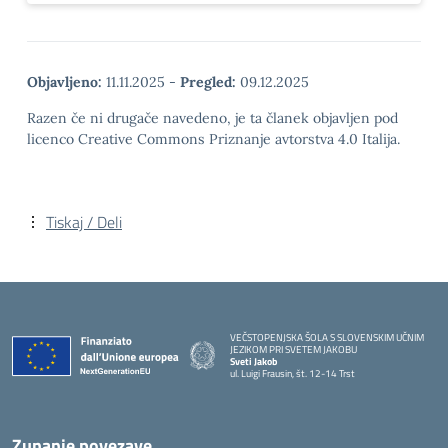
Objavljeno:
11.11.2025
-
Pregled:
09.12.2025
Razen če ni drugače navedeno, je ta članek objavljen pod
licenco Creative Commons Priznanje avtorstva 4.0 Italija.
Tiskaj / Deli
VEČSTOPENJSKA ŠOLA S SLOVENSKIM UČNIM
JEZIKOM PRI SVETEM JAKOBU
Sveti Jakob
ul. Luigi Frausin, št. 12-14 Trst
— Visita la pagina iniziale della scuola
Zunanje povezave