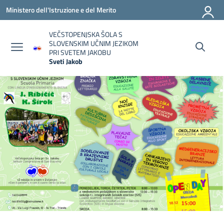
Vai ai contenuti
Vai al menu di navigazione
Vai al footer
Ministero dell'Istruzione e del Merito
VEČSTOPENJSKA ŠOLA S
SLOVENSKIM UČNIM JEZIKOM
PRI SVETEM JAKOBU
Sveti Jakob
— Visita la pagina iniziale della scuola