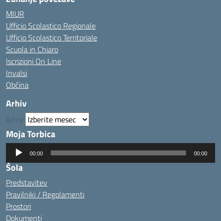
MIUR
Ufficio Scolastico Regionale
Ufficio Scolastico Territoriale
Scuola in Chiaro
Iscrizioni On Line
Invalsi
Občina
Arhiv
Arhiv
Moja Torbica
Predvajalnik
00:00
00:00
zvoka
Šola
Predstavitev
Pravilniki / Regolamenti
Prostori
Dokumenti