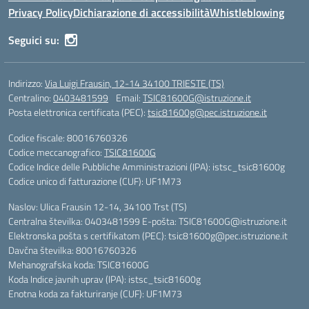
Privacy Policy
Dichiarazione di accessibilità
Whistleblowing
Seguici su:
Indirizzo:
Via Luigi Frausin, 12-14 34100 TRIESTE (TS)
Centralino:
0403481599
Email:
TSIC81600G@istruzione.it
Posta elettronica certificata (PEC):
tsic81600g@pec.istruzione.it
Codice fiscale: 80016760326
Codice meccanografico:
TSIC81600G
Codice Indice delle Pubbliche Amministrazioni (IPA): istsc_tsic81600g
Codice unico di fatturazione (CUF): UF1M73
Naslov: Ulica Frausin 12-14, 34100 Trst (TS)
Centralna številka: 0403481599 E-pošta: TSIC81600G@istruzione.it
Elektronska pošta s certifikatom (PEC): tsic81600g@pec.istruzione.it
Davčna številka: 80016760326
Mehanografska koda: TSIC81600G
Koda Indice javnih uprav (IPA): istsc_tsic81600g
Enotna koda za fakturiranje (CUF): UF1M73