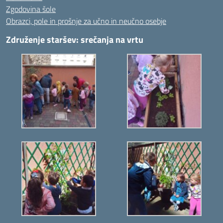
Zgodovina šole
Obrazci, pole in prošnje za učno in neučno osebje
Združenje staršev: srečanja na vrtu