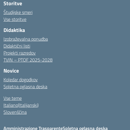
Storitve
Študijske smeri
Vse storitve
Didaktika
Izobraževalna ponudba
Didaktični listi
Projekti razredov
TVIN – PTOF 2025-2028
Novice
Koledar dogodkov
Spletna oglasna deska
Vse teme
Italiano
(
Italijanski
)
Slovenščina
Amministrazione Trasparente
Spletna oglasna deska