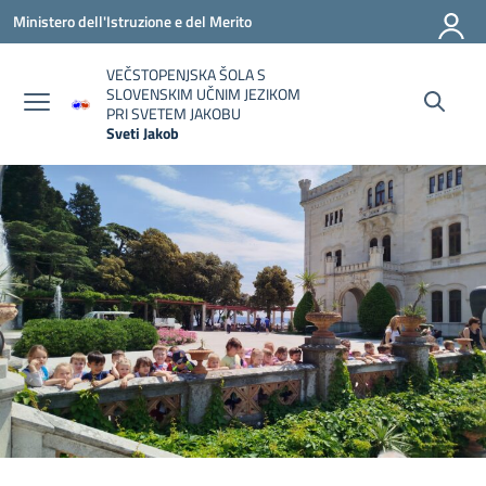
Vai ai contenuti
Vai al menu di navigazione
Vai al footer
Ministero dell'Istruzione e del Merito
VEČSTOPENJSKA ŠOLA S
SLOVENSKIM UČNIM JEZIKOM
PRI SVETEM JAKOBU
Sveti Jakob
— Visita la pagina iniziale della scuola