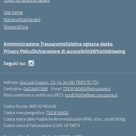
Spletna oglasna deska
Vse teme
Italiano
(
Italijanski
)
Slovenščina
Amministrazione Trasparente
Spletna oglasna deska
Privacy Policy
Dichiarazione di accessibilità
Whistleblowing
Seguici su:
Indirizzo:
Via Luigi Frausin, 12-14 34100 TRIESTE (TS)
Centralino:
0403481599
Email:
TSIC81600G@istruzione.it
Posta elettronica certificata (PEC):
tsic81600g@pec.istruzione.it
Codice fiscale: 80016760326
Codice meccanografico:
TSIC81600G
Codice Indice delle Pubbliche Amministrazioni (IPA): istsc_tsic81600g
Codice unico di fatturazione (CUF): UF1M73