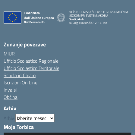
VEČSTOPENJSKA ŠOLA S SLOVENSKIM UČNIM
JEZIKOM PRI SVETEM JAKOBU
Sveti Jakob
ul. Luigi Frausin, št. 12-14 Trst
— Visita la pagina iniziale della scuola
Zunanje povezave
MIUR
Ufficio Scolastico Regionale
Ufficio Scolastico Territoriale
Scuola in Chiaro
Iscrizioni On Line
Invalsi
Občina
Arhiv
Arhiv
Moja Torbica