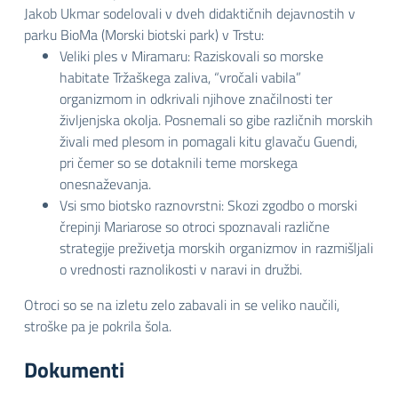
Jakob Ukmar sodelovali v dveh didaktičnih dejavnostih v
parku BioMa (Morski biotski park) v Trstu:
Veliki ples v Miramaru: Raziskovali so morske
habitate Tržaškega zaliva, “vročali vabila”
organizmom in odkrivali njihove značilnosti ter
življenjska okolja. Posnemali so gibe različnih morskih
živali med plesom in pomagali kitu glavaču Guendi,
pri čemer so se dotaknili teme morskega
onesnaževanja.
Vsi smo biotsko raznovrstni: Skozi zgodbo o morski
črepinji Mariarose so otroci spoznavali različne
strategije preživetja morskih organizmov in razmišljali
o vrednosti raznolikosti v naravi in družbi.
Otroci so se na izletu zelo zabavali in se veliko naučili,
stroške pa je pokrila šola.
Dokumenti