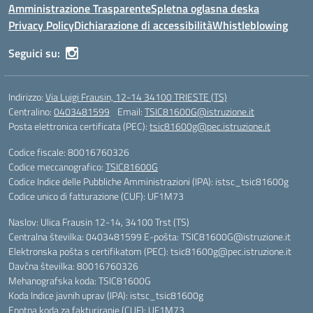
Amministrazione Trasparente
Spletna oglasna deska
Privacy Policy
Dichiarazione di accessibilità
Whistleblowing
Seguici su:
Indirizzo:
Via Luigi Frausin, 12-14 34100 TRIESTE (TS)
Centralino:
0403481599
Email:
TSIC81600G@istruzione.it
Posta elettronica certificata (PEC):
tsic81600g@pec.istruzione.it
Codice fiscale: 80016760326
Codice meccanografico:
TSIC81600G
Codice Indice delle Pubbliche Amministrazioni (IPA): istsc_tsic81600g
Codice unico di fatturazione (CUF): UF1M73
Naslov: Ulica Frausin 12-14, 34100 Trst (TS)
Centralna številka: 0403481599 E-pošta: TSIC81600G@istruzione.it
Elektronska pošta s certifikatom (PEC): tsic81600g@pec.istruzione.it
Davčna številka: 80016760326
Mehanografska koda: TSIC81600G
Koda Indice javnih uprav (IPA): istsc_tsic81600g
Enotna koda za fakturiranje (CUF): UF1M73