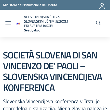
Vai ai contenuti
Vai al menu di navigazione
Vai al footer
Ministero dell'Istruzione e del Merito
VEČSTOPENJSKA ŠOLA S
SLOVENSKIM UČNIM JEZIKOM
PRI SVETEM JAKOBU
Sveti Jakob
— Visita la pagina iniziale della scuola
SOCIETÀ SLOVENA DI SAN
VINCENZO DE’ PAOLI –
SLOVENSKA VINCENCIJEVA
KONFERENCA
Slovenska Vincencijeva konferenca v Trstu je
dobrodelna organizacija. Njena glavna naloga je