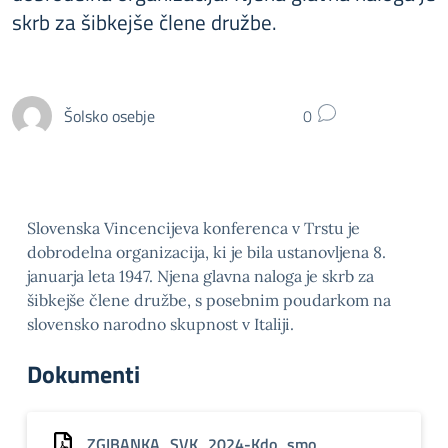
skrb za šibkejše člene družbe.
Šolsko osebje
0
Slovenska Vincencijeva konferenca v Trstu je
dobrodelna organizacija, ki je bila ustanovljena 8.
januarja leta 1947. Njena glavna naloga je skrb za
šibkejše člene družbe, s posebnim poudarkom na
slovensko narodno skupnost v Italiji.
Dokumenti
ZGIBANKA_SVK_2024-Kdo_smo