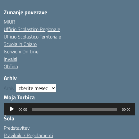
Zunanje povezave
MIUR
Ufficio Scolastico Regionale
Ufficio Scolastico Territoriale
Scuola in Chiaro
Iscrizioni On Line
Invalsi
Občina
Arhiv
Arhiv
Moja Torbica
Predvajalnik
00:00
00:00
zvoka
Šola
Predstavitev
Pravilniki / Regolamenti