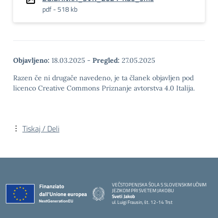
pdf - 518 kb
Objavljeno:
18.03.2025
-
Pregled:
27.05.2025
Razen če ni drugače navedeno, je ta članek objavljen pod
licenco Creative Commons Priznanje avtorstva 4.0 Italija.
Tiskaj / Deli
VEČSTOPENJSKA ŠOLA S SLOVENSKIM UČNIM
JEZIKOM PRI SVETEM JAKOBU
Sveti Jakob
ul. Luigi Frausin, št. 12-14 Trst
— Visita la pagina iniziale della scuola