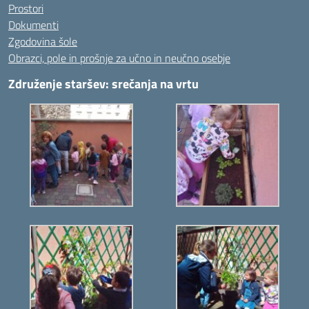
Prostori
Dokumenti
Zgodovina šole
Obrazci, pole in prošnje za učno in neučno osebje
Združenje staršev: srečanja na vrtu