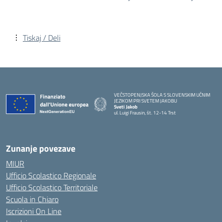
Tiskaj / Deli
VEČSTOPENJSKA ŠOLA S SLOVENSKIM UČNIM
JEZIKOM PRI SVETEM JAKOBU
Sveti Jakob
ul. Luigi Frausin, št. 12-14 Trst
— Visita la pagina iniziale della scuola
Zunanje povezave
MIUR
Ufficio Scolastico Regionale
Ufficio Scolastico Territoriale
Scuola in Chiaro
Iscrizioni On Line