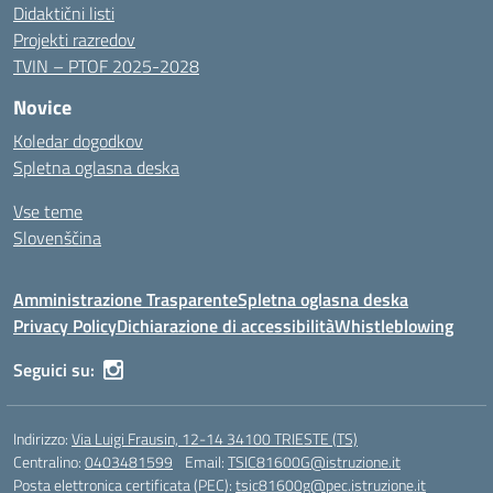
Didaktični listi
Projekti razredov
TVIN – PTOF 2025-2028
Novice
Koledar dogodkov
Spletna oglasna deska
Vse teme
Slovenščina
Amministrazione Trasparente
Spletna oglasna deska
Privacy Policy
Dichiarazione di accessibilità
Whistleblowing
Seguici su:
Indirizzo:
Via Luigi Frausin, 12-14 34100 TRIESTE (TS)
Centralino:
0403481599
Email:
TSIC81600G@istruzione.it
Posta elettronica certificata (PEC):
tsic81600g@pec.istruzione.it