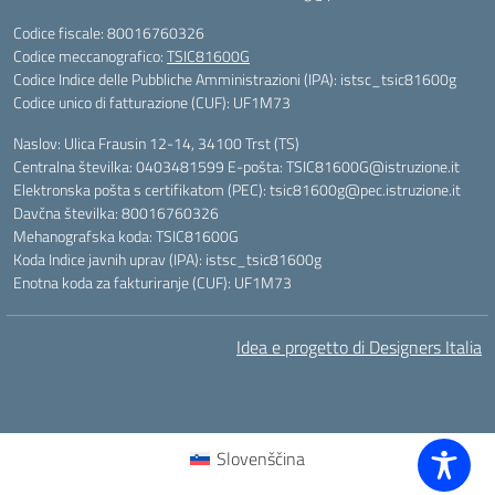
Codice fiscale: 80016760326
Codice meccanografico:
TSIC81600G
Codice Indice delle Pubbliche Amministrazioni (IPA): istsc_tsic81600g
Codice unico di fatturazione (CUF): UF1M73
Naslov: Ulica Frausin 12-14, 34100 Trst (TS)
Centralna številka: 0403481599 E-pošta: TSIC81600G@istruzione.it
Elektronska pošta s certifikatom (PEC): tsic81600g@pec.istruzione.it
Davčna številka: 80016760326
Mehanografska koda: TSIC81600G
Koda Indice javnih uprav (IPA): istsc_tsic81600g
Enotna koda za fakturiranje (CUF): UF1M73
Idea e progetto di Designers Italia
Slovenščina