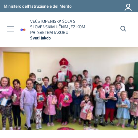
Vai ai contenuti
Vai al menu di navigazione
Vai al footer
Ministero dell'Istruzione e del Merito
VEČSTOPENJSKA ŠOLA S
SLOVENSKIM UČNIM JEZIKOM
PRI SVETEM JAKOBU
Sveti Jakob
— Visita la pagina iniziale della scuola