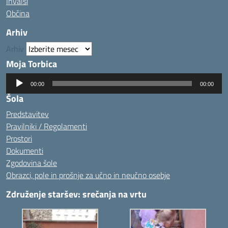
Invalsi
Občina
Arhiv
Arhiv
Moja Torbica
Predvajalnik
00:00
00:00
zvoka
Šola
Predstavitev
Pravilniki / Regolamenti
Prostori
Dokumenti
Zgodovina šole
Obrazci, pole in prošnje za učno in neučno osebje
Združenje staršev: srečanja na vrtu