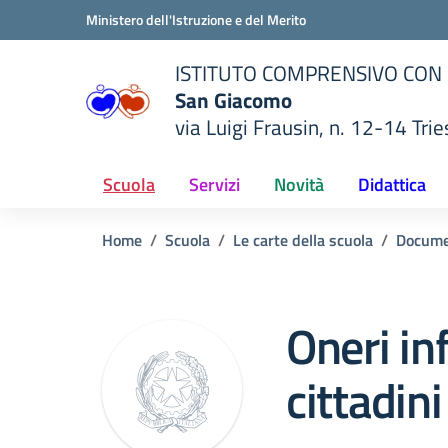
Vai ai contenuti
Vai al menu di navigazione
Vai al footer
Ministero dell'Istruzione e del Merito
ISTITUTO COMPRENSIVO CON
San Giacomo
via Luigi Frausin, n. 12-14 Trie
— Visita la pagina iniziale del
ella scuola
Scuola
Servizi
Novità
Didattica
Home
Scuola
Le carte della scuola
Docume
Oneri in
cittadin