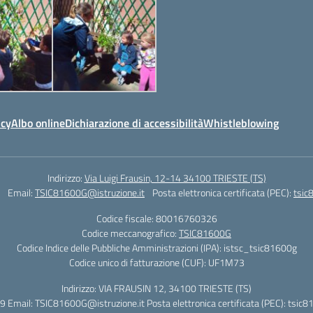
icy
Albo online
Dichiarazione di accessibilità
Whistleblowing
Indirizzo:
Via Luigi Frausin, 12-14 34100 TRIESTE (TS)
Email:
TSIC81600G@istruzione.it
Posta elettronica certificata (PEC):
tsic
Codice fiscale: 80016760326
Codice meccanografico:
TSIC81600G
Codice Indice delle Pubbliche Amministrazioni (IPA): istsc_tsic81600g
Codice unico di fatturazione (CUF): UF1M73
Indirizzo: VIA FRAUSIN 12, 34100 TRIESTE (TS)
 Email: TSIC81600G@istruzione.it Posta elettronica certificata (PEC): tsic8