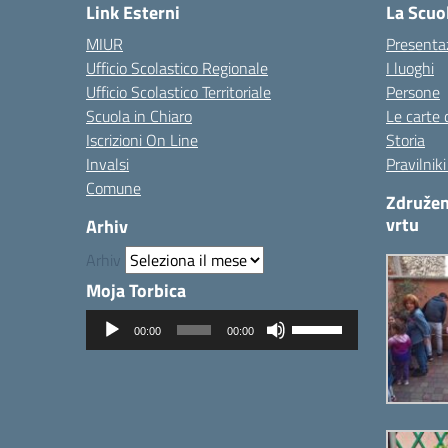
Link Esterni
La Scuo
MIUR
Presenta
Ufficio Scolastico Regionale
I luoghi
Ufficio Scolastico Territoriale
Persone
Scuola in Chiaro
Le carte 
Iscrizioni On Line
Storia
Invalsi
Pravilnik
Comune
Združen
vrtu
Arhiv
Arhiv
Moja Torbica
Audio
Usa
00:00
00:00
Player
i
tasti
freccia
su/giù
per