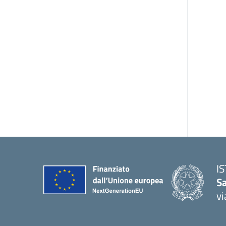
I
S
vi
— 