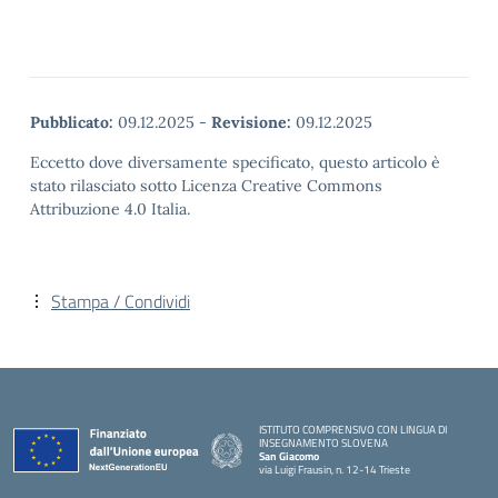
Pubblicato:
09.12.2025
-
Revisione:
09.12.2025
Eccetto dove diversamente specificato, questo articolo è
stato rilasciato sotto Licenza Creative Commons
Attribuzione 4.0 Italia.
Stampa / Condividi
ISTITUTO COMPRENSIVO CON LINGUA DI
INSEGNAMENTO SLOVENA
San Giacomo
via Luigi Frausin, n. 12-14 Trieste
— Visita la pagina iniziale della scuola