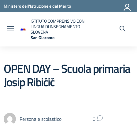
Vai ai contenuti
Vai al menu di navigazione
Vai al footer
Ministero dell'Istruzione e del Merito
ISTITUTO COMPRENSIVO CON
LINGUA DI INSEGNAMENTO
SLOVENA
San Giacomo
— Visita la pagina iniziale della scuola
OPEN DAY – Scuola primaria
Josip Ribičič
Personale scolastico
0