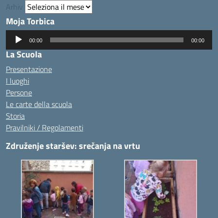
Arhiv
Moja Torbica
Audio
00:00
00:00
Player
La Scuola
Presentazione
I luoghi
Persone
Le carte della scuola
Storia
Pravilniki / Regolamenti
Združenje staršev: srečanja na vrtu