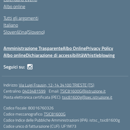
Albo online
Tutti gli argomenti
Italiano
Slovenščina
(
Sloveno
)
Amministrazione Trasparente
Albo Online
Privacy Policy
Albo online
Dichiarazione di accessibilità
Whistleblowing
Seguici su:
Indirizzo:
Via Luigi Frausin, 12-14 34100 TRIESTE (TS)
Centralino:
0403481599
Email:
TSIC81600G@istruzione.it
Posta elettronica certificata (PEC):
tsic81600g@pec.istruzione.it
Codice fiscale: 80016760326
Codice meccanografico:
TSIC81600G
Codice Indice delle Pubbliche Amministrazioni (IPA): istsc_tsic81600g
Codice unico di fatturazione (CUF): UF1M73