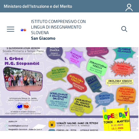
Vai ai contenuti
Vai al menu di navigazione
Vai al footer
Ministero dell'Istruzione e del Merito
ISTITUTO COMPRENSIVO CON
LINGUA DI INSEGNAMENTO
SLOVENA
San Giacomo
— Visita la pagina iniziale della scuola