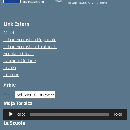
via Luigi Frausin, n. 12-14 Trieste
— Visita la pagina iniziale della scuola
Link Esterni
MIUR
Ufficio Scolastico Regionale
Ufficio Scolastico Territoriale
Scuola in Chiaro
Iscrizioni On Line
Invalsi
Comune
Arhiv
Arhiv
Moja Torbica
Audio
00:00
00:00
Player
La Scuola